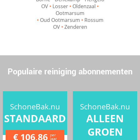
OV
•
Losser
•
Oldenzaal
•
Ootmarsum
•
Oud Ootmarsum
•
Rossum
OV
•
Zenderen
Populaire reiniging abonnementen
SchoneBak.nu
SchoneBak.nu
STANDAARD
ALLEEN
GROEN
€ 106,86
per
jaar