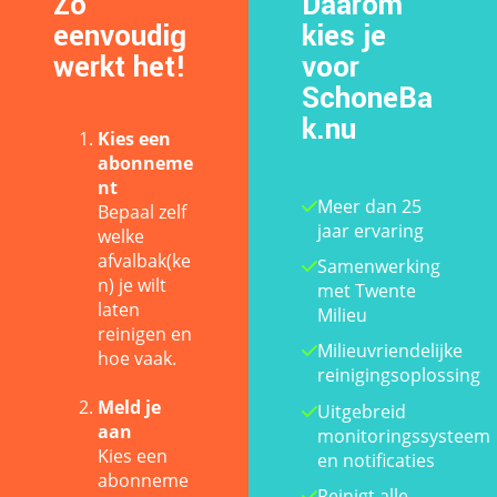
Zo
Daarom
eenvoudig
kies je
werkt het!
voor
SchoneBa
k.nu
Kies een
abonneme
nt
Meer dan 25
Bepaal zelf
jaar ervaring
welke
afvalbak(ke
Samenwerking
n) je wilt
met Twente
laten
Milieu
reinigen en
Milieuvriendelijke
hoe vaak.
reinigingsoplossing
Meld je
Uitgebreid
aan
monitoringssysteem
Kies een
en notificaties
abonneme
Reinigt alle