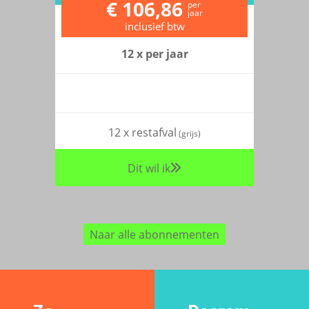
€ 106,86
per
jaar
inclusief btw
12 x per jaar
12 x restafval
(grijs)
Dit wil ik
Naar alle abonnementen