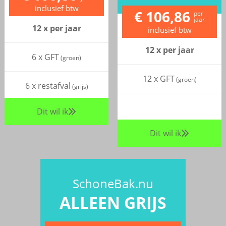
inclusief btw
€ 106,86
per
jaar
12 x per jaar
inclusief btw
12 x per jaar
6 x GFT
(groen)
12 x GFT
(groen)
6 x restafval
(grijs)
Dit wil ik
Dit wil ik
SchoneBak.nu
ALLEEN GRIJS