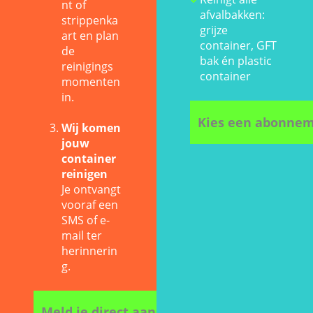
nt of
afvalbakken:
strippenka
grijze
art en plan
container, GFT
de
bak én plastic
reinigings
container
momenten
in.
Kies een abonne
Wij komen
jouw
container
reinigen
Je ontvangt
vooraf een
SMS of e-
mail ter
herinnerin
g.
Meld je direct aan