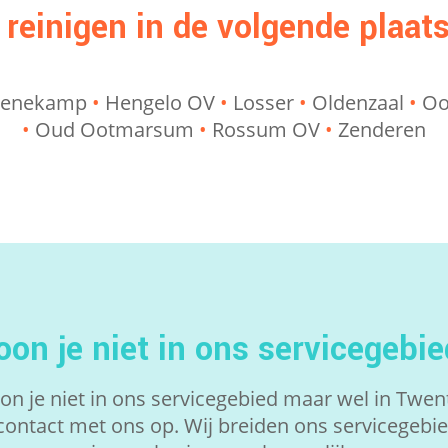
 reinigen in de volgende plaat
enekamp
•
Hengelo OV
•
Losser
•
Oldenzaal
•
Oo
•
Oud Ootmarsum
•
Rossum OV
•
Zenderen
on je niet in ons servicegebi
n je niet in ons servicegebied maar wel in Twe
contact met ons op. Wij breiden ons servicegebi