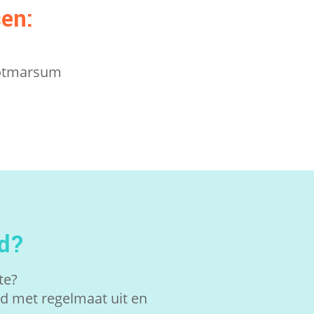
sen:
tmarsum
ed?
nte?
ed met regelmaat uit en