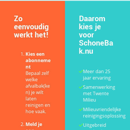
Zo
Daarom
eenvoudig
kies je
werkt het!
voor
SchoneBa
k.nu
Kies een
abonneme
nt
Meer dan 25
Bepaal zelf
jaar ervaring
welke
afvalbak(ke
Samenwerking
n) je wilt
met Twente
laten
Milieu
reinigen en
Milieuvriendelijke
hoe vaak.
reinigingsoplossing
Meld je
Uitgebreid