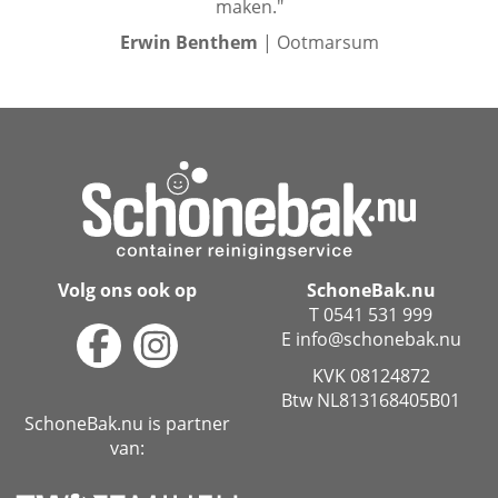
maken."
Erwin Benthem
| Ootmarsum
Volg ons ook op
SchoneBak.nu
T 0541 531 999
E info@schonebak.nu
KVK 08124872
Btw NL813168405B01
SchoneBak.nu is partner
van: